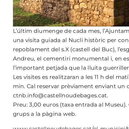
L’últim diumenge de cada mes, l’Ajuntam
una visita guiada al Nucli històric per co
repoblament del s.X (castell del Buc), l’
Andreu, el cementiri monumental i, en es
l’important petjada que la lluita guerrillera
Les visites es realitzaran a les 11 h del
min. Cal reservar prèviament enviant un 
ctnb.info@castellnoudebages.cat
.
Preu: 3,00 euros (taxa entrada al Museu)
grups a la pàgina web.
www.castellnoudebages.cat/el-municipi/t