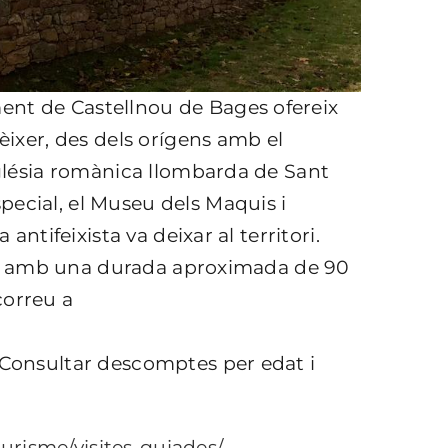
ent de Castellnou de Bages ofereix
nèixer, des dels orígens amb el
església romànica llombarda de Sant
pecial, el Museu dels Maquis i
 antifeixista va deixar al territori.
 matí amb una durada aproximada de 90
correu a
. Consultar descomptes per edat i
urisme/visites-guiades/