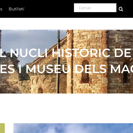
Search for:
ls
Butlletí
Natura
Cultura
Gastronomia
AL NUCLI HISTORIC D
ES I MUSEU DELS MA