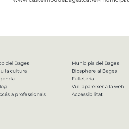
op del Bages
Municipis del Bages
iu la cultura
Biosphere al Bages
genda
Fulleteria
log
Vull aparèixer a la web
ccés a professionals
Accessibilitat