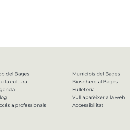
op del Bages
Municipis del Bages
iu la cultura
Biosphere al Bages
genda
Fulleteria
log
Vull aparèixer a la web
ccés a professionals
Accessibilitat