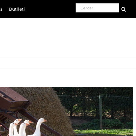
Search for:
ls
Butlletí
Natura
Cultura
Gastronomia