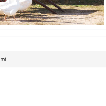
Granja escola pedreres
rm!