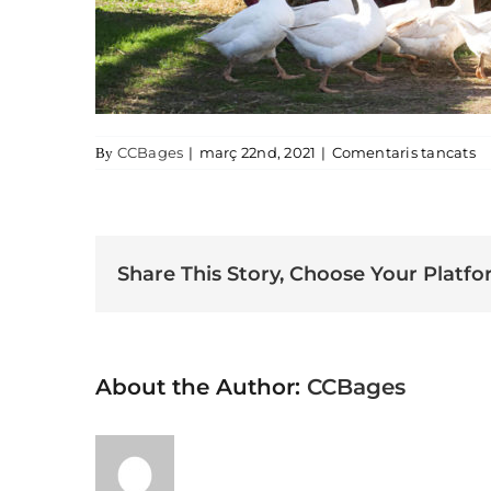
a 
CCBages
|
març 22nd, 2021
|
Comentaris tancats
By
Share This Story, Choose Your Platfo
About the Author:
CCBages