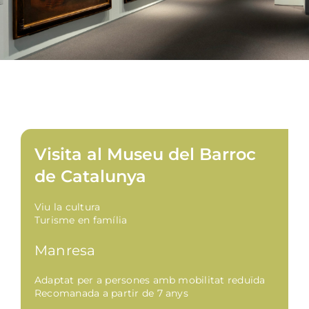
Visita al Museu del Barroc
de Catalunya
Viu la cultura
Turisme en família
Manresa
Adaptat per a persones amb mobilitat reduïda
Recomanada a partir de 7 anys