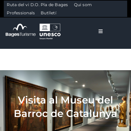
Ruta del vi D.O. Pla de Bages
Qui som
Professionals
Butlletí
Toggle Naviga
El Bages
Natura
Skip to content
Cultura
Visita al Museu del
Gastronomia
Barroc de Catalunya
Planifica