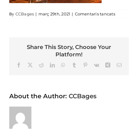
a Celler Ma
CCBages
|
març 29th, 2021
|
Comentaris tancats
By
Share This Story, Choose Your
Platform!
Facebook
X
Reddit
LinkedIn
WhatsApp
Tumblr
Pinterest
Vk
Xing
Email
About the Author:
CCBages