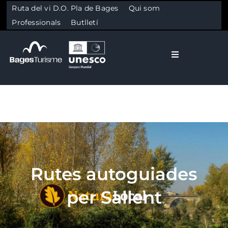
Ruta del vi D.O. Pla de Bages
Qui som
Professionals
Butlletí
Toggle Naviga
El Bages
Natura
Skip to content
Cultura
Rutes autoguiades
Gastronomia
per Sallent
Planifica