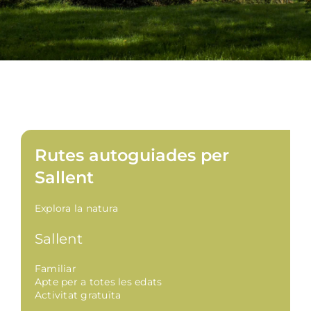
Rutes autoguiades per
Sallent
Explora la natura
Sallent
Familiar
Apte per a totes les edats
Activitat gratuïta