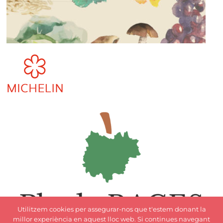
Utilitzem cookies per assegurar-nos que t'estem donant la
millor experiència en aquest lloc web. Si continues navegant