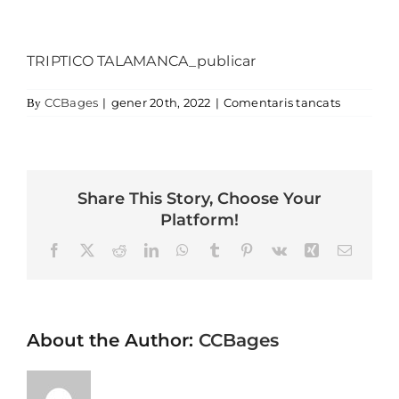
TRIPTICO TALAMANCA_publicar
a TRIPTI
CCBages
|
gener 20th, 2022
|
Comentaris tancats
By
Share This Story, Choose Your
Platform!
Facebook
X
Reddit
LinkedIn
WhatsApp
Tumblr
Pinterest
Vk
Xing
Email
About the Author:
CCBages