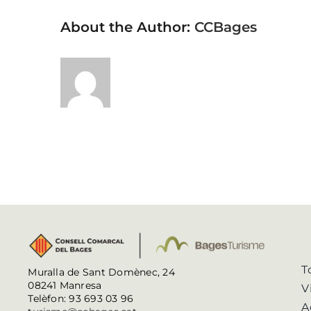
About the Author:
CCBages
T
Muralla de Sant Domènec, 24
08241 Manresa
V
Telèfon: 93 693 03 96
A