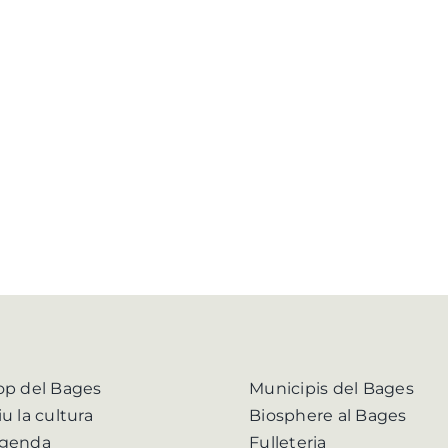
op del Bages
Municipis del Bages
iu la cultura
Biosphere al Bages
genda
Fulleteria