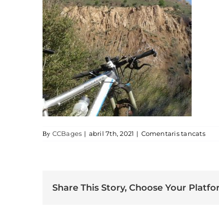
a Ca
CCBages
|
abril 7th, 2021
|
Comentaris tancats
By
Share This Story, Choose Your Platfo