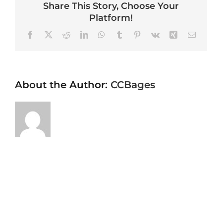
Share This Story, Choose Your
Platform!
Facebook
X
Reddit
LinkedIn
WhatsApp
Tumblr
Pinterest
Vk
Xing
Email
About the Author:
CCBages