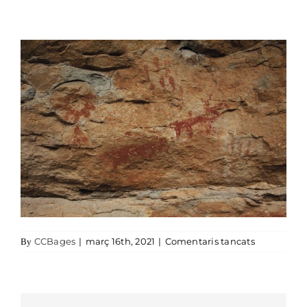
a pintures 
CCBages
|
març 16th, 2021
|
Comentaris tancats
By