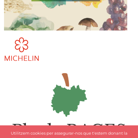
Utilitzem cookies per assegurar-nos que t'estem donant la