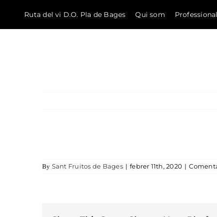
Ruta del vi D.O. Pla de Bages
Qui som
Professiona
El Bages
Skip to content
Sant Fruitos de Bages
|
febrer 11th, 2020
|
Comenta
By