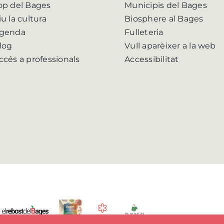
op del Bages
Municipis del Bages
iu la cultura
Biosphere al Bages
genda
Fulleteria
log
Vull aparèixer a la web
ccés a professionals
Accessibilitat