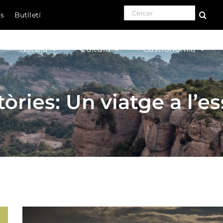
Search for:
ls
Butlletí
Natura
Cultura
Gastronomia
tòries: Un viatge a l’e