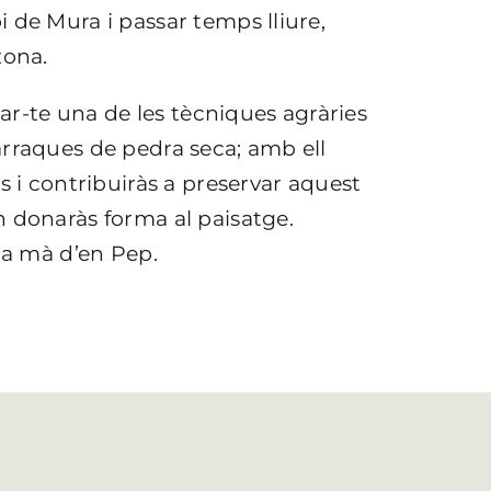
 de Mura i passar temps lliure,
zona.
car-te una de les tècniques agràries
arraques de pedra seca; amb ell
s i contribuiràs a preservar aquest
n donaràs forma al paisatge.
la mà d’en Pep.