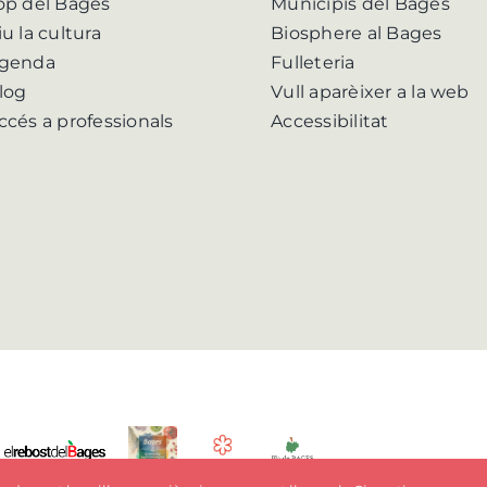
op del Bages
Municipis del Bages
iu la cultura
Biosphere al Bages
genda
Fulleteria
log
Vull aparèixer a la web
ccés a professionals
Accessibilitat