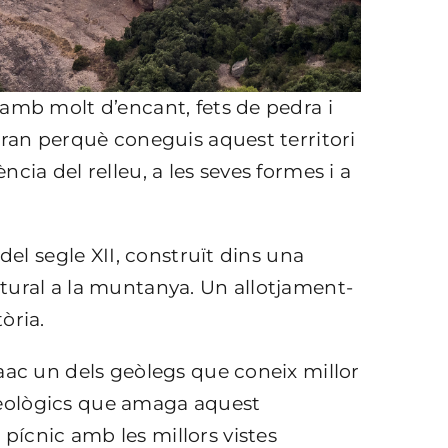
amb molt d’encant, fets de pedra i
iran perquè coneguis aquest territori
cia del relleu, a les seves formes i a
del segle XII, construït dins una
tural a la muntanya. Un allotjament-
òria.
aac un dels geòlegs que coneix millor
s geològics que amaga aquest
ícnic amb les millors vistes