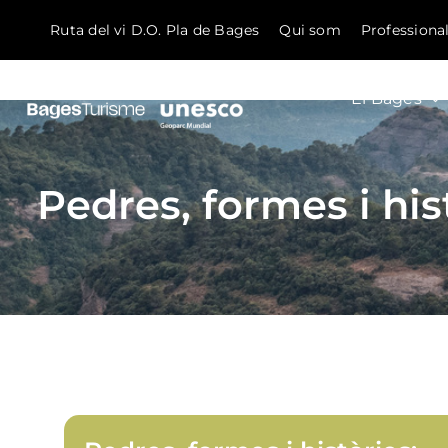
Ruta del vi D.O. Pla de Bages
Qui som
Professiona
El Bages
Skip to content
Pedres, formes i his