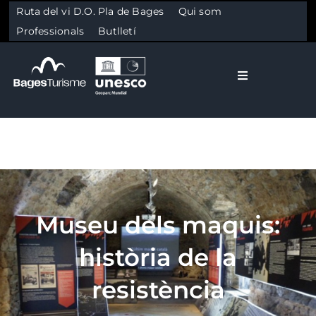
Ruta del vi D.O. Pla de Bages
Qui som
Professionals
Butlletí
Toggle Naviga
El Bages
Natura
Skip to content
Cultura
Museu dels maquis:
història de la
Gastronomia
resistència
Planifica