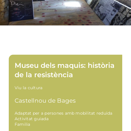
Museu dels maquis: història
de la resistència
Viu la cultura
Castellnou de Bages
Adaptat per a persones amb mobilitat reduïda
Activitat guiada
Familia