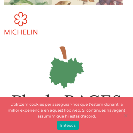
Utilitzem cookies per assegurar-nos que t'estem donant la
millor experiència en aquest lloc web. Si continues navegant
assumim que hi estàs d'acord.
Entesos