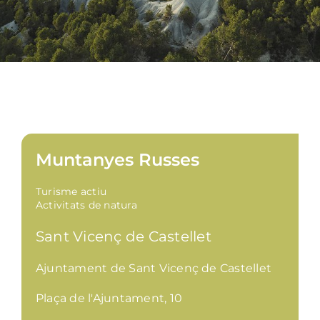
Muntanyes Russes
Turisme actiu
Activitats de natura
Sant Vicenç de Castellet
Ajuntament de Sant Vicenç de Castellet
Plaça de l'Ajuntament, 10