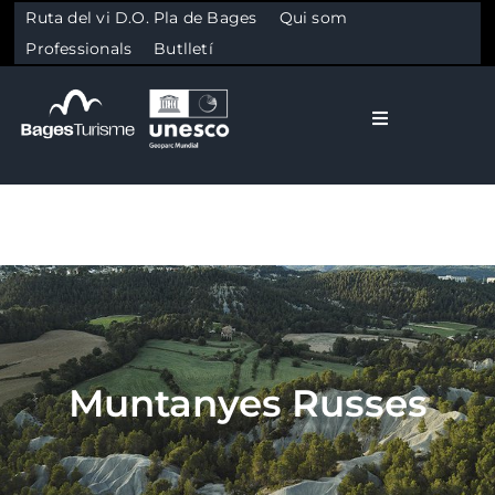
Ruta del vi D.O. Pla de Bages
Qui som
Professionals
Butlletí
Toggle Naviga
El Bages
Natura
Skip to content
Cultura
Muntanyes Russes
Gastronomia
Planifica