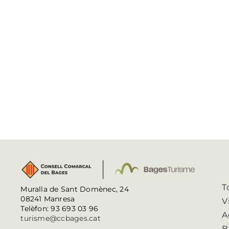
T
Muralla de Sant Domènec, 24
08241 Manresa
V
Telèfon: 93 693 03 96
A
turisme@ccbages.cat
B