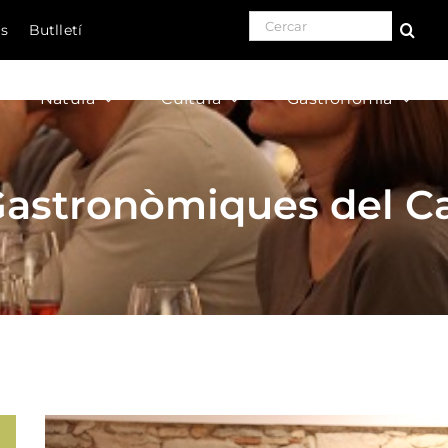
Search for:
ls
Butlletí
Natura
Cultura
Gastronomia
Gastronòmiques del Ca