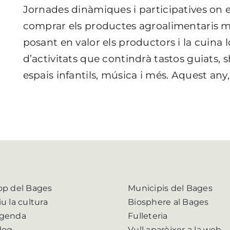
Jornades dinàmiques i participatives on el
comprar els productes agroalimentaris m
posant en valor els productors i la cuina 
d’activitats que contindrà tastos guiats,
espais infantils, música i més. Aquest any, 
op del Bages
Municipis del Bages
iu la cultura
Biosphere al Bages
genda
Fulleteria
log
Vull aparèixer a la web