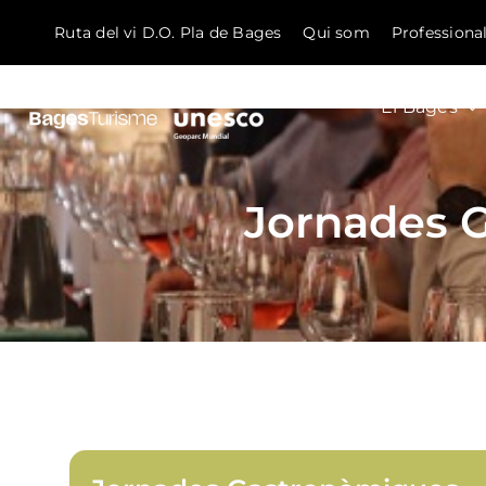
Ruta del vi D.O. Pla de Bages
Qui som
Professiona
El Bages
Skip to content
Jornades 