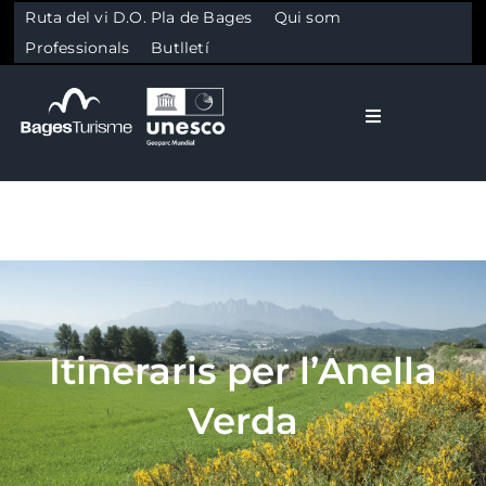
Ruta del vi D.O. Pla de Bages
Qui som
Professionals
Butlletí
Toggle Naviga
El Bages
Natura
Skip to content
Cultura
Itineraris per l’Anella
Gastronomia
Verda
Planifica