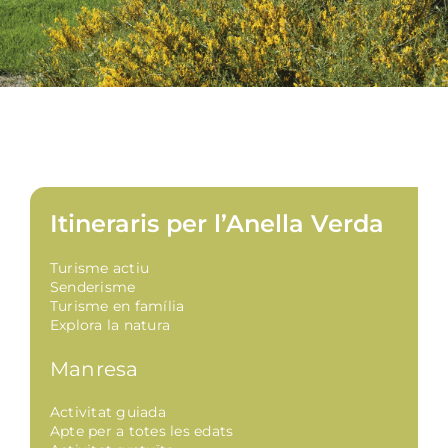
Itineraris per l’Anella Verda
Turisme actiu
Senderisme
Turisme en família
Explora la natura
Manresa
Activitat guiada
Apte per a totes les edats