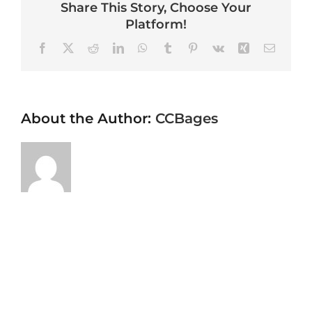
Share This Story, Choose Your
Platform!
Facebook
X
Reddit
LinkedIn
WhatsApp
Tumblr
Pinterest
Vk
Xing
Email
About the Author:
CCBages