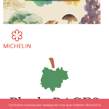
Utilitzem cookies per assegurar-nos que t'estem donant la