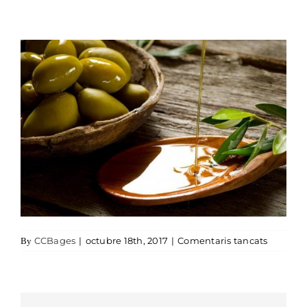
a moli_o
CCBages
|
octubre 18th, 2017
|
Comentaris tancats
By