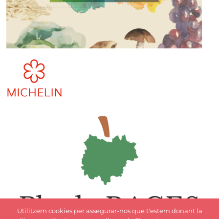
Utilitzem cookies per assegurar-nos que t'estem donant la