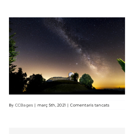
a Observator
CCBages
|
març 5th, 2021
|
Comentaris tancats
By