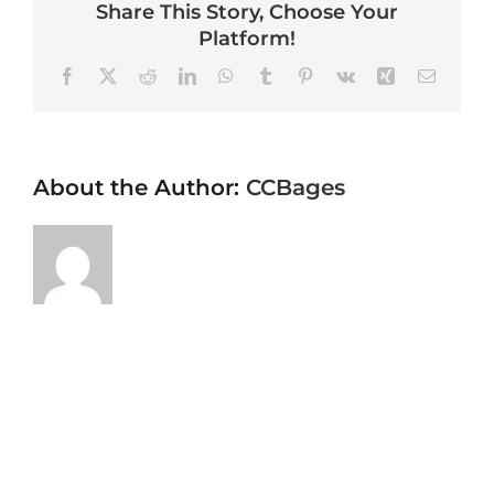
Share This Story, Choose Your
Platform!
Facebook
X
Reddit
LinkedIn
WhatsApp
Tumblr
Pinterest
Vk
Xing
Email
About the Author:
CCBages