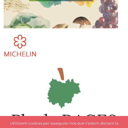
Utilitzem cookies per assegurar-nos que t'estem donant la