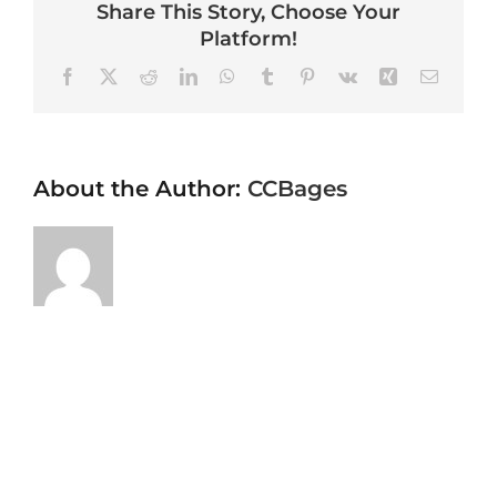
Share This Story, Choose Your
Platform!
Facebook
X
Reddit
LinkedIn
WhatsApp
Tumblr
Pinterest
Vk
Xing
Email
About the Author:
CCBages