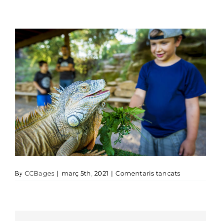
a Activitats
CCBages
|
març 5th, 2021
|
Comentaris tancats
By