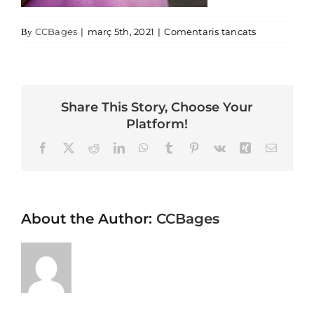
a Activitats
CCBages
|
març 5th, 2021
|
Comentaris tancats
By
Share This Story, Choose Your
Platform!
Facebook
X
Reddit
LinkedIn
WhatsApp
Tumblr
Pinterest
Vk
Xing
Email
About the Author:
CCBages