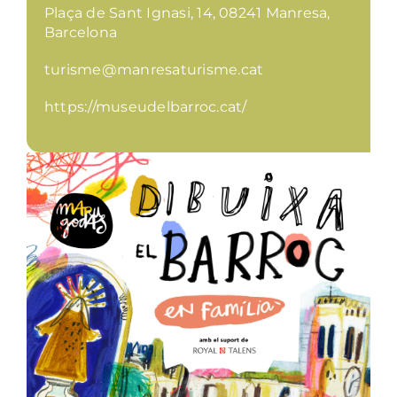
Plaça de Sant Ignasi, 14, 08241 Manresa,
Barcelona
turisme@manresaturisme.cat
https://museudelbarroc.cat/