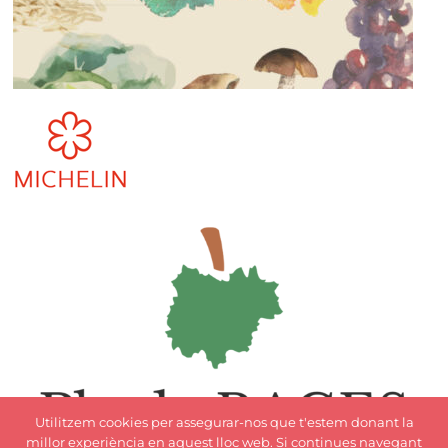
Utilitzem cookies per assegurar-nos que t'estem donant la
millor experiència en aquest lloc web. Si continues navegant