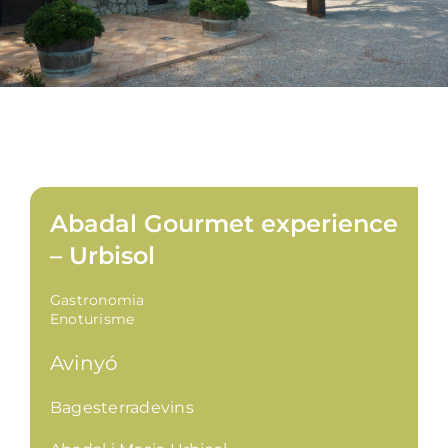
Abadal Gourmet experience
– Urbisol
Gastronomia
Enoturisme
Avinyó
Bagesterradevins