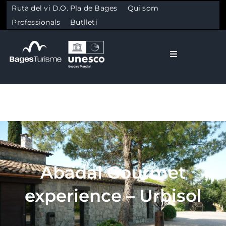
Ruta del vi D.O. Pla de Bages
Qui som
Professionals
Butlletí
Toggle Naviga
El Bages
Natura
Skip to content
Cultura
Abadal Gourmet
Gastronomia
experience – Urbisol
Planifica