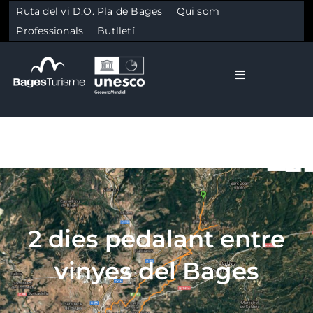
Ruta del vi D.O. Pla de Bages
Qui som
Professionals
Butlletí
Toggle Naviga
El Bages
Natura
Skip to content
Cultura
2 dies pedalant entre
Gastronomia
vinyes del Bages
Planifica