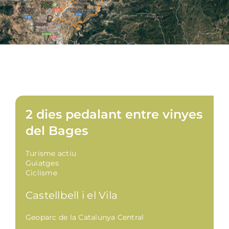
2 dies pedalant entre vinyes
del Bages
Turisme actiu
Guiatges
Ciclisme
Castellbell i el Vila
Geoparc de la Catalunya Central