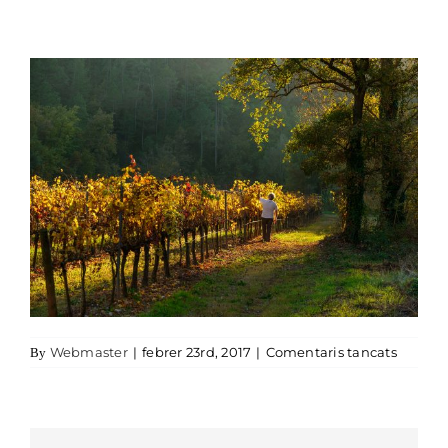
a 05-na
Webmaster
|
febrer 23rd, 2017
|
Comentaris tancats
By