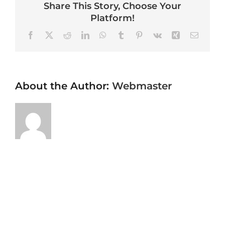
Share This Story, Choose Your
Platform!
Facebook
X
Reddit
LinkedIn
WhatsApp
Tumblr
Pinterest
Vk
Xing
Email
About the Author:
Webmaster