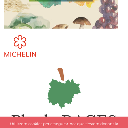
Utilitzem cookies per assegurar-nos que t'estem donant la