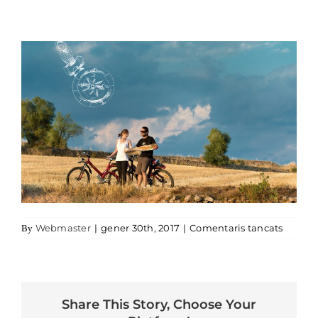
a 03-c
Webmaster
|
gener 30th, 2017
|
Comentaris tancats
By
Share This Story, Choose Your