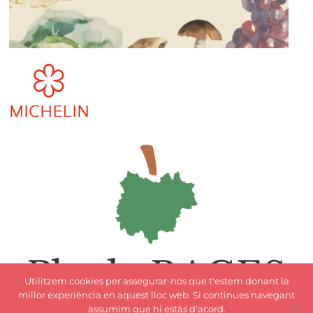
Utilitzem cookies per assegurar-nos que t'estem donant la
millor experiència en aquest lloc web. Si continues navegant
assumim que hi estàs d'acord.