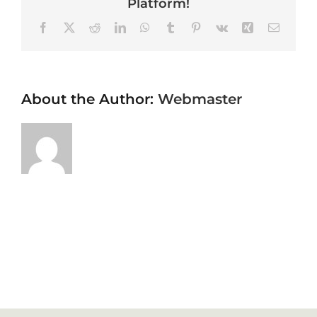
Platform!
Facebook
X
Reddit
LinkedIn
WhatsApp
Tumblr
Pinterest
Vk
Xing
Email
About the Author:
Webmaster