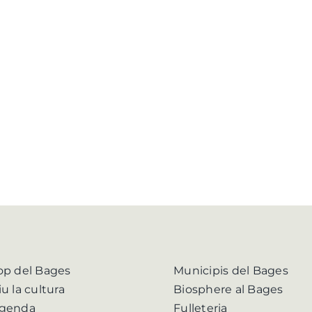
op del Bages
Municipis del Bages
iu la cultura
Biosphere al Bages
genda
Fulleteria