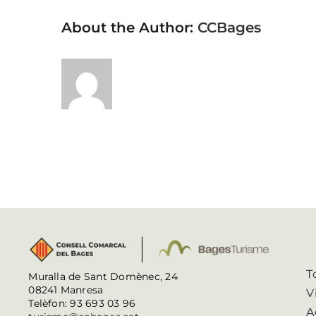
About the Author:
CCBages
T
Muralla de Sant Domènec, 24
08241 Manresa
V
Telèfon: 93 693 03 96
A