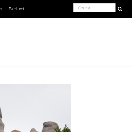
Search for:
ls
Butlletí
Natura
Cultura
Gastronomia