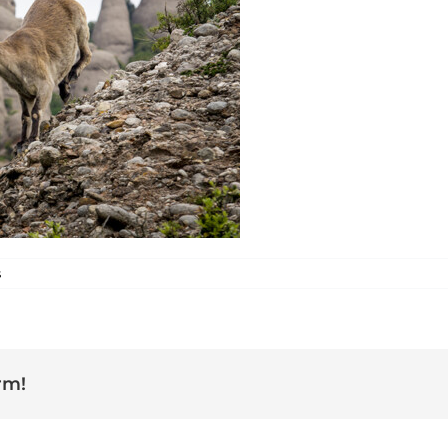
a montserrat_maig_fortuny_03
s
rm!