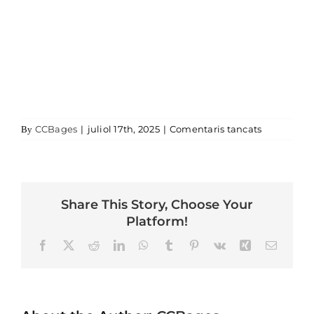
a shim
CCBages
|
juliol 17th, 2025
|
Comentaris tancats
By
Share This Story, Choose Your
Platform!
Facebook
X
Reddit
LinkedIn
WhatsApp
Tumblr
Pinterest
Vk
Xing
Email