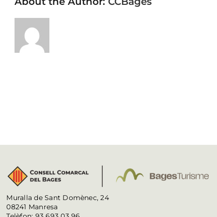
About the Author:
CCBages
Muralla de Sant Domènec, 24
08241 Manresa
Telèfon: 93 693 03 96