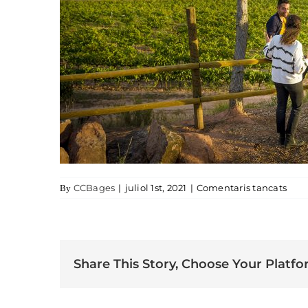
a co
CCBages
|
juliol 1st, 2021
|
Comentaris tancats
By
Share This Story, Choose Your Platfo