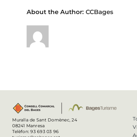
About the Author:
CCBages
T
Muralla de Sant Domènec, 24
08241 Manresa
V
Telèfon: 93 693 03 96
A