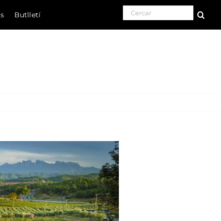
Search for:
ls
Butlletí
Natura
Cultura
Gastronomia