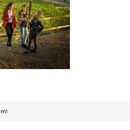
llbaix_elmoli_octubre_fortuny-2255
rm!