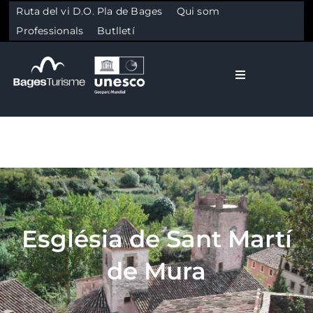
Ruta del vi D.O. Pla de Bages
Qui som
Professionals
Butlletí
Toggle Naviga
El Bages
Natura
Skip to content
Cultura
Església de Sant Martí
Gastronomia
de Mura
Planifica