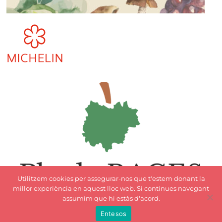
Utilitzem cookies per assegurar-nos que t'estem donant la
millor experiència en aquest lloc web. Si continues navegant
assumim que hi estàs d'acord.
Entesos