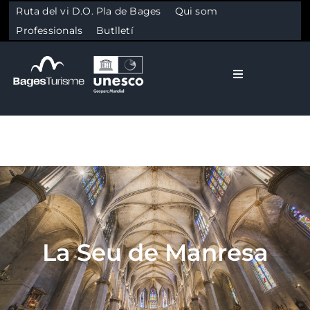
Ruta del vi D.O. Pla de Bages
Qui som
Professionals
Butlletí
Toggle Naviga
El Bages
Natura
Skip to content
Cultura
La Seu de Manresa
Gastronomia
Planifica