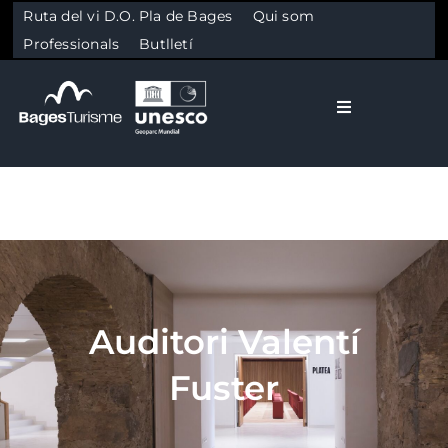
Ruta del vi D.O. Pla de Bages
Qui som
Professionals
Butlletí
Toggle Naviga
El Bages
Natura
Skip to content
Cultura
Auditori Valentí
Gastronomia
Fuster
Planifica