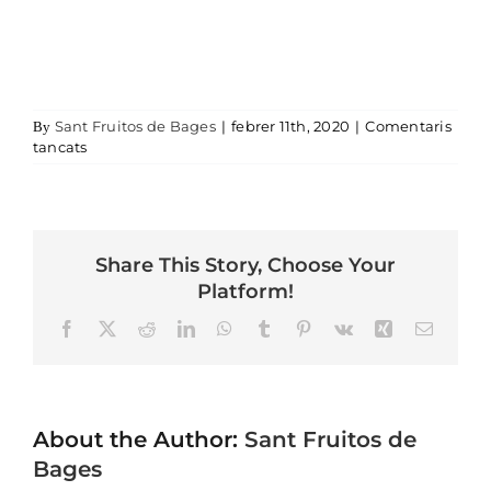
Sant Fruitos de Bages
|
febrer 11th, 2020
|
Comentaris
By
a DSC06920
tancats
Share This Story, Choose Your
Platform!
Facebook
X
Reddit
LinkedIn
WhatsApp
Tumblr
Pinterest
Vk
Xing
Email
About the Author:
Sant Fruitos de
Bages