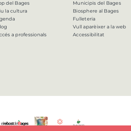
op del Bages
Municipis del Bages
iu la cultura
Biosphere al Bages
genda
Fulleteria
log
Vull aparèixer a la web
ccés a professionals
Accessibilitat