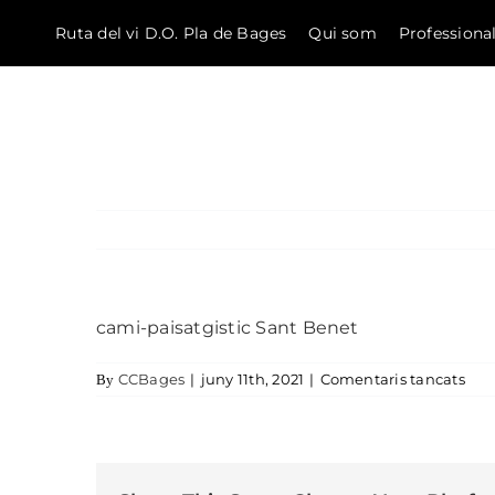
Ruta del vi D.O. Pla de Bages
Qui som
Professiona
El Bages
Skip to content
cami-paisatgistic Sant Benet
a ca
CCBages
|
juny 11th, 2021
|
Comentaris tancats
By