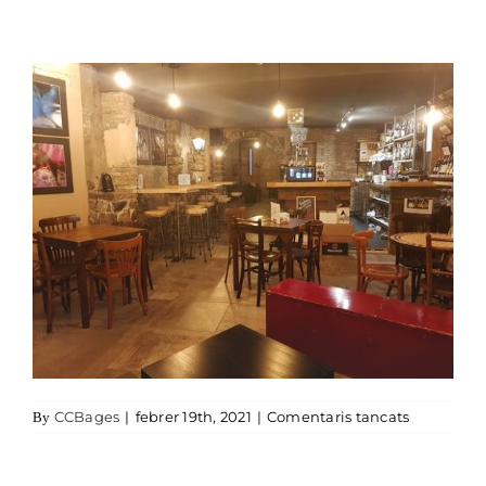
a santPetr
CCBages
|
febrer 19th, 2021
|
Comentaris tancats
By