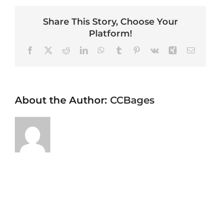
Share This Story, Choose Your
Platform!
Facebook
X
Reddit
LinkedIn
WhatsApp
Tumblr
Pinterest
Vk
Xing
Email
About the Author:
CCBages