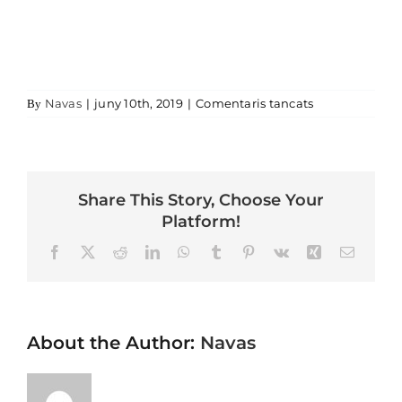
a
Navas
|
juny 10th, 2019
|
Comentaris tancats
By
Share This Story, Choose Your
Platform!
Facebook
X
Reddit
LinkedIn
WhatsApp
Tumblr
Pinterest
Vk
Xing
Email
About the Author:
Navas