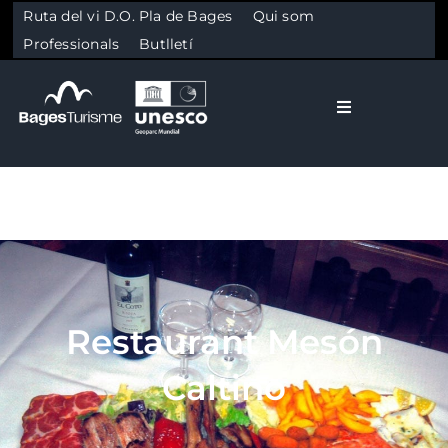
Ruta del vi D.O. Pla de Bages
Qui som
Professionals
Butlletí
Toggle Naviga
El Bages
Natura
Skip to content
Cultura
Restaurant Mesón
Gastronomia
Caltino
Planifica