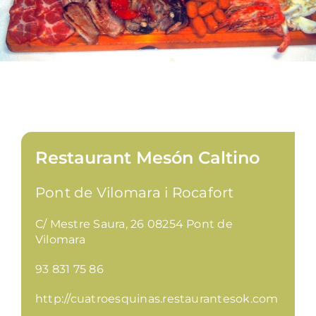
Restaurant Mesón Caltino
Pont de Vilomara i Rocafort
C/ Mestre Saura, 26 08254 Pont de
Vilomara
93 831 75 86
http://cuatroesquinas.restaurantesok.com