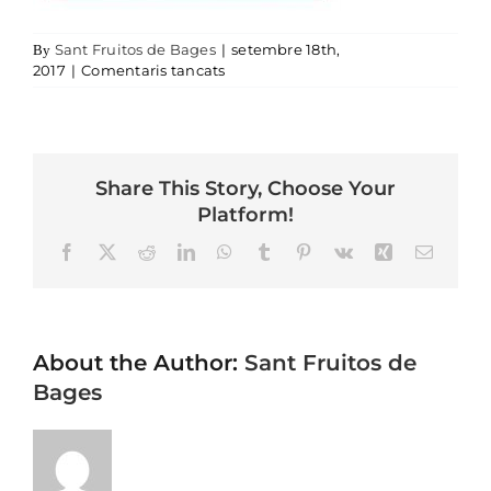
Sant Fruitos de Bages
|
setembre 18th,
By
a Pla de Bages
2017
|
Comentaris tancats
Share This Story, Choose Your
Platform!
Facebook
X
Reddit
LinkedIn
WhatsApp
Tumblr
Pinterest
Vk
Xing
Email
About the Author:
Sant Fruitos de
Bages