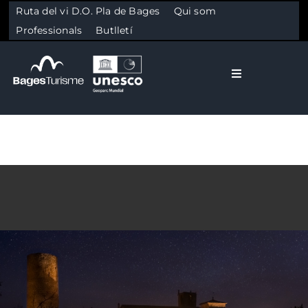
Ruta del vi D.O. Pla de Bages
Qui som
Professionals
Butlletí
Toggle Naviga
El Bages
Natura
Skip to content
Cultura
Gastronomia
Planifica