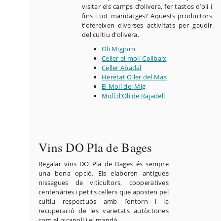
visitar els camps d’olivera, fer tastos d’oli i
fins i tot maridatges? Aquests productors
t’ofereixen diverses activitats per gaudir
del cultiu d’olivera.
Oli Migjorn
Celler el molí Collbaix
Celler Abadal
Heretat Oller del Mas
El Molí del Mig
Molí d’Oli de Rajadell
Vins DO Pla de Bages
Regalar vins DO Pla de Bages és sempre
una bona opció. Els elaboren antigues
nissagues de viticultors, cooperatives
centenàries i petits cellers que aposten pel
cultiu respectuós amb l’entorn i la
recuperació de les varietats autòctones
com el picapoll i el mandó.