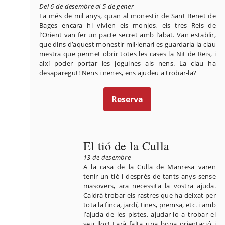
Del 6 de desembre al 5 de gener
Fa més de mil anys, quan al monestir de Sant Benet de
Bages encara hi vivien els monjos, els tres Reis de
l’Orient van fer un pacte secret amb l’abat. Van establir,
que dins d’aquest monestir mil·lenari es guardaria la clau
mestra que permet obrir totes les cases la Nit de Reis, i
així poder portar les joguines als nens. La clau ha
desaparegut! Nens i nenes, ens ajudeu a trobar-la?
Reserva
El tió de la Culla
13 de desembre
A la casa de la Culla de Manresa varen
tenir un tió i després de tants anys sense
masovers, ara necessita la vostra ajuda.
Caldrà trobar els rastres que ha deixat per
tota la finca, jardí, tines, premsa, etc. i amb
l’ajuda de les pistes, ajudar-lo a trobar el
seu lloc! Farà falta una bona orientació i