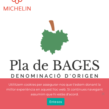
Utilitzem cookies per assegurar-nos que t'estem donant la
millor experiència en aquest lloc web. Si continues navegant
assumim que hi estàs d'acord.
Entesos