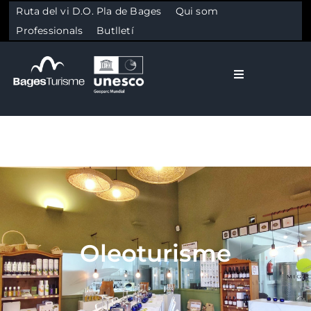
Ruta del vi D.O. Pla de Bages
Qui som
Professionals
Butlletí
Toggle Naviga
El Bages
Natura
Skip to content
Cultura
Oleoturisme
Gastronomia
Planifica