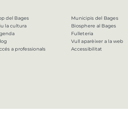
op del Bages
Municipis del Bages
iu la cultura
Biosphere al Bages
genda
Fulleteria
log
Vull aparèixer a la web
ccés a professionals
Accessibilitat