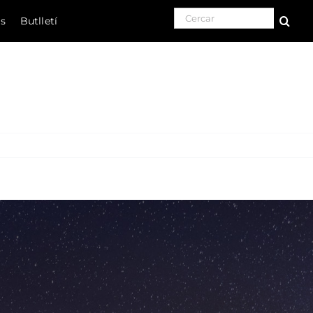
Search for:
ls
Butlletí
Natura
Cultura
Gastronomia