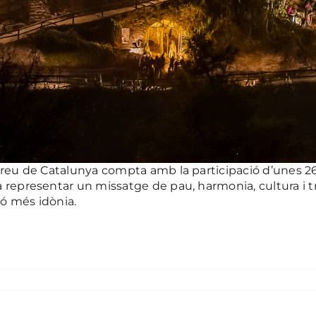
rreu de Catalunya compta amb la participació d’unes 260
 representar un missatge de pau, harmonia, cultura i tr
ió més idònia.
essebre vivent del Bages