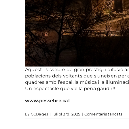
Aquest Pessebre de gran prestigi i difusió a
poblacions dels voltants que s’uneixen per a
quadres amb l’espai, la música i la il·luminac
Un espectacle que val la pena gaudir!!
www.pessebre.cat
a p
CCBages
|
juliol 3rd, 2025
|
Comentaris tancats
By