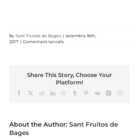
Sant Fruitos de Bages
|
setembre 18th,
By
a 28terrat
2017
|
Comentaris tancats
Share This Story, Choose Your
Platform!
Facebook
X
Reddit
LinkedIn
WhatsApp
Tumblr
Pinterest
Vk
Xing
Email
About the Author:
Sant Fruitos de
Bages