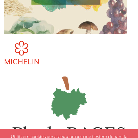
Utilitzem cookies per assegurar-nos que t'estem donant la