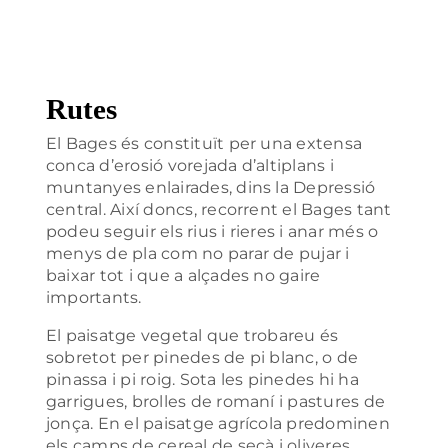
Rutes
El Bages és constituït per una extensa
conca d’erosió vorejada d’altiplans i
muntanyes enlairades, dins la Depressió
central. Així doncs, recorrent el Bages tant
podeu seguir els rius i rieres i anar més o
menys de pla com no parar de pujar i
baixar tot i que a alçades no gaire
importants.
El paisatge vegetal que trobareu és
sobretot per pinedes de pi blanc, o de
pinassa i pi roig. Sota les pinedes hi ha
garrigues, brolles de romaní i pastures de
jonça. En el paisatge agrícola predominen
els camps de cereal de secà i oliveres.