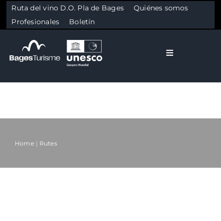
Ruta del vino D.O. Pla de Bages
Quiénes somos
Profesionales
Boletín
Toggle Naviga
El Bages
Naturaleza
Skip to content
Cultura
Home
Rutes
Gastronomía
Planifica