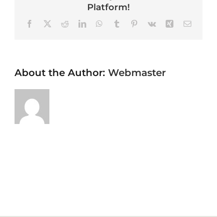
Platform!
Facebook
X
Reddit
LinkedIn
WhatsApp
Tumblr
Pinterest
Vk
Xing
Email
About the Author:
Webmaster