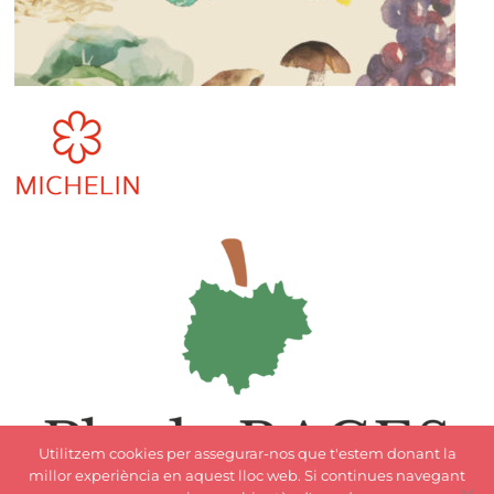
Utilitzem cookies per assegurar-nos que t'estem donant la
millor experiència en aquest lloc web. Si continues navegant