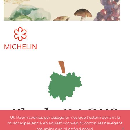
Utilitzem cookies per assegurar-nos que t'estem donant la
millor experiència en aquest lloc web. Si continues navegant
assumim que hi estàs d'acord.