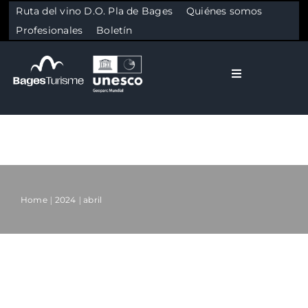
Ruta del vino D.O. Pla de Bages
Quiénes somos
Profesionales
Boletín
Toggle Naviga
El Bages
Naturaleza
Skip to content
Cultura
Home
2024
abril
Gastronomía
Sorteig de primavera 2024
Planifica
General