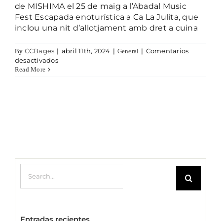
de MISHIMA el 25 de maig a l’Abadal Music
Fest Escapada enoturística a Ca La Julita, que
inclou una nit d’allotjament amb dret a cuina
CCBages
|
abril 11th, 2024
|
|
Comentarios
By
General
en Sorteig de primavera 2024
desactivados
Read More
Search for:
Entradas recientes