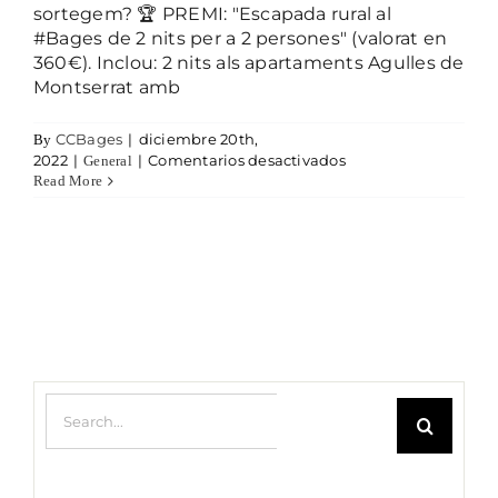
sortegem? 🏆 PREMI: "Escapada rural al
#Bages de 2 nits per a 2 persones" (valorat en
360€). Inclou: 2 nits als apartaments Agulles de
Montserrat amb
CCBages
|
diciembre 20th,
By
en Copy Copy
2022
|
|
Comentarios desactivados
General
Read More
Search for: