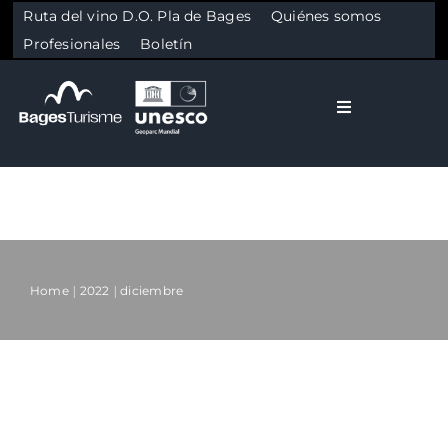
Ruta del vino D.O. Pla de Bages
Quiénes somos
Profesionales
Boletín
Toggle Naviga
El Bages
Naturaleza
Skip to content
Cultura
Home
2022
diciembre
Gastronomía
Copy Copy
Planifica
General