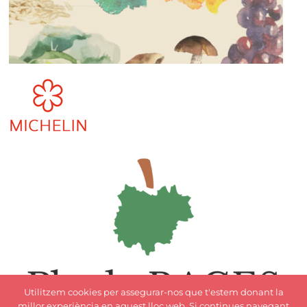
Utilitzem cookies per assegurar-nos que t'estem donant la
millor experiència en aquest lloc web. Si continues navegant