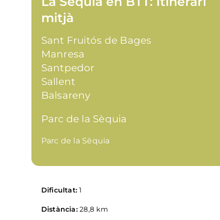
La Séquia en BTT: Itinerari
mitjà
Sant Fruitós de Bages
Manresa
Santpedor
Sallent
Balsareny
Parc de la Sèquia
Parc de la Sëquia
Dificultat:
1
Distància:
28,8 km