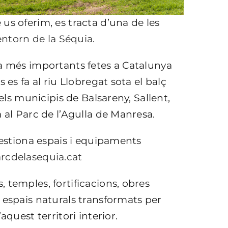
us oferim, es tracta d’una de les
l’entorn de la Séquia.
ia més importants fetes a Catalunya
 es fa al riu Llobregat sota el balç
 els municipis de Balsareny, Sallent,
 al Parc de l’Agulla de Manresa.
gestiona espais i equipaments
cdelasequia.cat
 temples, fortificacions, obres
 espais naturals transformats per
aquest territori interior.