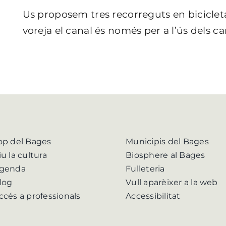
Us proposem tres recorreguts en bicicleta 
voreja el canal és només per a l’ús dels c
op del Bages
Municipis del Bages
iu la cultura
Biosphere al Bages
genda
Fulleteria
log
Vull aparèixer a la web
ccés a professionals
Accessibilitat