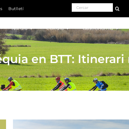
Search for:
ls
Butlletí
Natura
Cultura
Gastronomia
quia en BTT: Itinerari