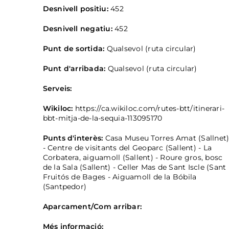
Desnivell positiu:
452
Desnivell negatiu:
452
Punt de sortida:
Qualsevol (ruta circular)
Punt d'arribada:
Qualsevol (ruta circular)
Serveis:
Wikiloc:
https://ca.wikiloc.com/rutes-btt/itinerari-
bbt-mitja-de-la-sequia-113095170
Punts d'interès:
Casa Museu Torres Amat (Sallnet
- Centre de visitants del Geoparc (Sallent) - La
Corbatera, aiguamoll (Sallent) - Roure gros, bosc
de la Sala (Sallent) - Celler Mas de Sant Iscle (Sant
Fruitós de Bages - Aiguamoll de la Bóbila
(Santpedor)
Aparcament/Com arribar:
Més informació: