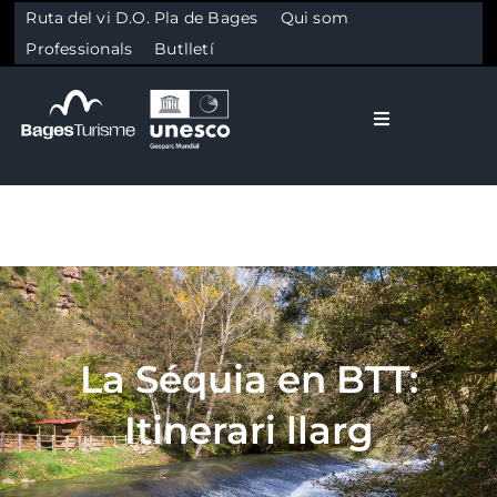
Ruta del vi D.O. Pla de Bages
Qui som
Professionals
Butlletí
Toggle Naviga
El Bages
Natura
Skip to content
Cultura
La Séquia en BTT:
Gastronomia
Itinerari llarg
Planifica