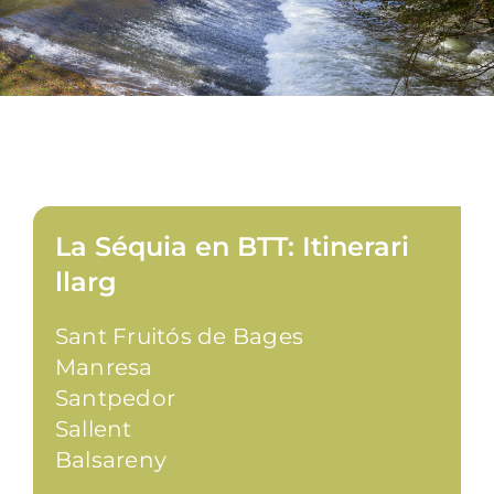
La Séquia en BTT: Itinerari
llarg
Sant Fruitós de Bages
Manresa
Santpedor
Sallent
Balsareny