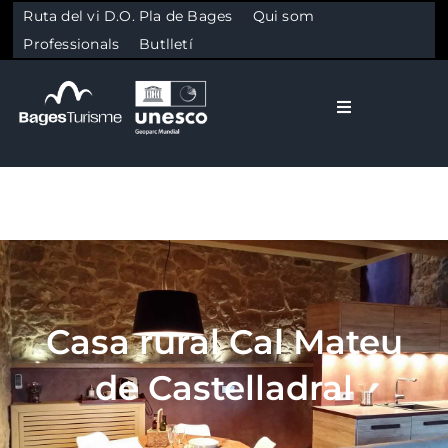
Ruta del vi D.O. Pla de Bages
Qui som
Professionals
Butlletí
Toggle Naviga
El Bages
Natura
Skip to content
Cultura
Casa rural Cal Mateu
Gastronomia
de Castelladral
Planifica