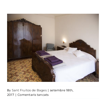
Sant Fruitos de Bages
|
setembre 18th,
By
a 02habitacio╠üVELLA
2017
|
Comentaris tancats