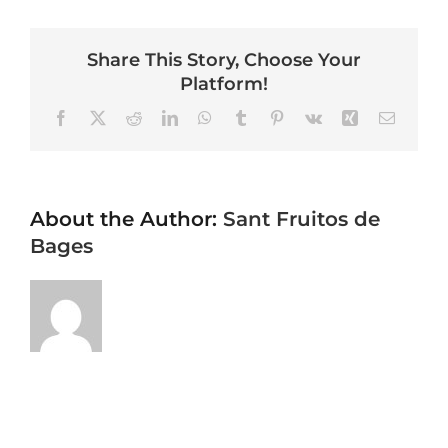
Share This Story, Choose Your
Platform!
Facebook
X
Reddit
LinkedIn
WhatsApp
Tumblr
Pinterest
Vk
Xing
Email
About the Author:
Sant Fruitos de
Bages