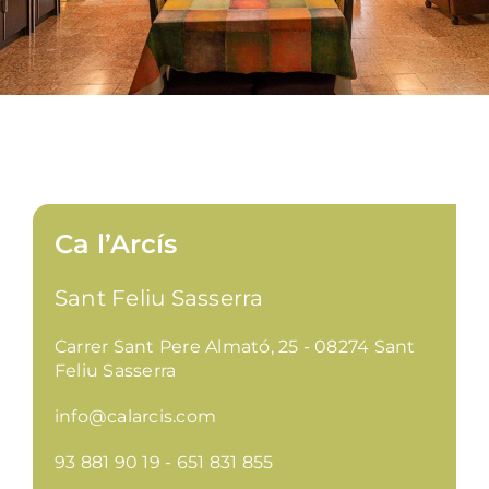
Ca l’Arcís
Sant Feliu Sasserra
Carrer Sant Pere Almató, 25 - 08274 Sant
Feliu Sasserra
info@calarcis.com
93 881 90 19 - 651 831 855