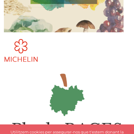
Utilitzem cookies per assegurar-nos que t'estem donant la