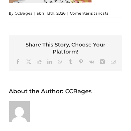
a _Sant_Jor
CCBages
|
abril 13th, 2026
|
Comentaris tancats
By
Share This Story, Choose Your
Platform!
Facebook
X
Reddit
LinkedIn
WhatsApp
Tumblr
Pinterest
Vk
Xing
Email
About the Author:
CCBages