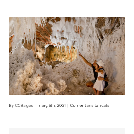
a _DSC8064
CCBages
|
març 5th, 2021
|
Comentaris tancats
By