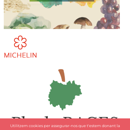
Utilitzem cookies per assegurar-nos que t'estem donant la