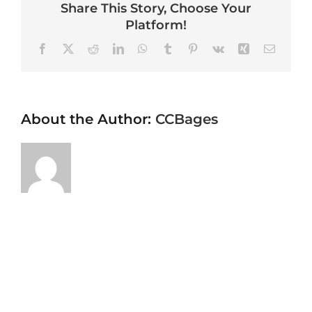
Share This Story, Choose Your
Platform!
Facebook
X
Reddit
LinkedIn
WhatsApp
Tumblr
Pinterest
Vk
Xing
Email
About the Author:
CCBages